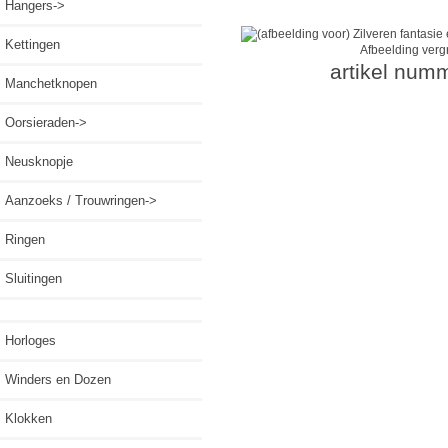
Hangers->
Kettingen
Afbeelding verg
artikel num
Manchetknopen
Oorsieraden->
Neusknopje
Aanzoeks / Trouwringen->
Ringen
Sluitingen
Horloges
Winders en Dozen
Klokken