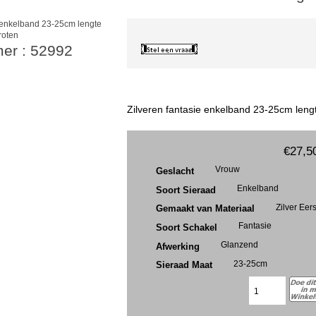
roten
mer : 52992
Zilveren fantasie enkelband 23-25cm leng
€27,5
Vrouw
Geslacht
Enkelband
Soort Sieraad
Zilver Eer
Gemaakt van Materiaal
Fantasie
Soort Schakel
Glanzend
Afwerking
23-25cm
Sieraad Maat