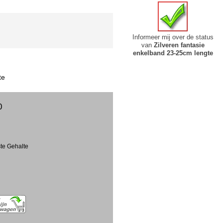
Informeer mij over de status
van
Zilveren fantasie
enkelband 23-25cm lengte
te
0
ste Gehalte