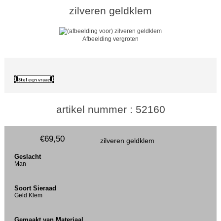
zilveren geldklem
Afbeelding vergroten
artikel nummer : 52160
€69,50
zilveren geldklem
Geslacht
Man
Soort Sieraad
Geld Klem
Gemaakt van Materiaal