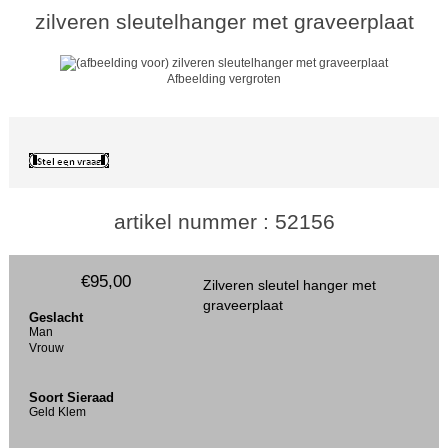
zilveren sleutelhanger met graveerplaat
Afbeelding vergroten
artikel nummer : 52156
€95,00
Zilveren sleutel hanger met
graveerplaat
Geslacht
Man
Vrouw
Soort Sieraad
Geld Klem