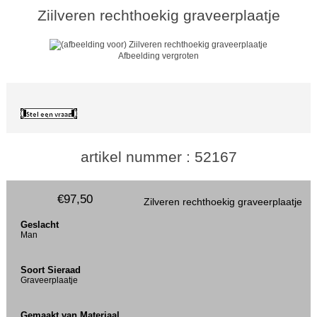
Ziilveren rechthoekig graveerplaatje
Afbeelding vergroten
artikel nummer : 52167
€97,50
Zilveren rechthoekig graveerplaatje
Geslacht
Man
Soort Sieraad
Graveerplaatje
Gemaakt van Materiaal