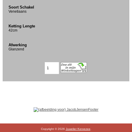
Soort Schakel
Venetiaans
Ketting Lengte
42cm
Afwerking
Glanzend
Copyright © 2026
Juwelier Kervezee
.