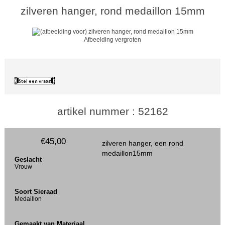
zilveren hanger, rond medaillon 15mm
Afbeelding vergroten
artikel nummer : 52162
€45,00
zilveren hanger, een rond
medaillon15mm
Geslacht
Vrouw
Soort Sieraad
Medaillon
Gemaakt van Materiaal