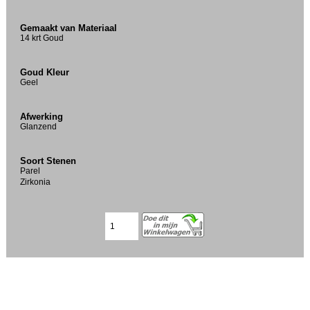
Gemaakt van Materiaal
14 krt Goud
Goud Kleur
Geel
Afwerking
Glanzend
Soort Stenen
Parel
Zirkonia