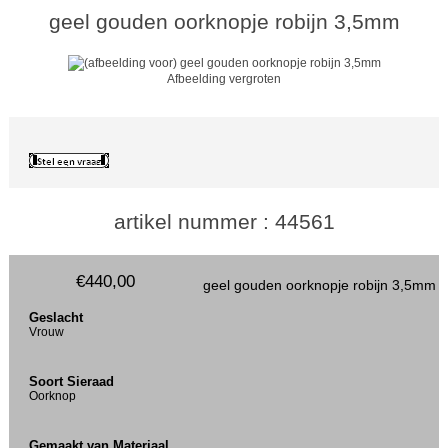
geel gouden oorknopje robijn 3,5mm
Afbeelding vergroten
artikel nummer : 44561
€440,00
geel gouden oorknopje robijn 3,5mm
Geslacht
Vrouw
Soort Sieraad
Oorknop
Gemaakt van Materiaal