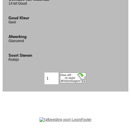
14 krt Goud
Goud Kleur
Geel
Afwerking
Glanzend
Soort Stenen
Robijn