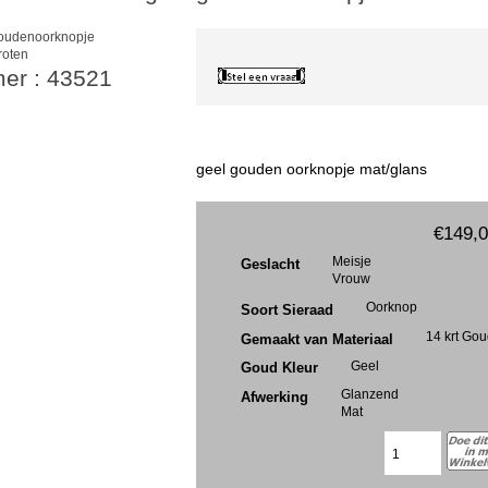
roten
mer : 43521
geel gouden oorknopje mat/glans
€149,
Meisje
Geslacht
Vrouw
Oorknop
Soort Sieraad
14 krt Go
Gemaakt van Materiaal
Geel
Goud Kleur
Glanzend
Afwerking
Mat