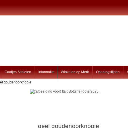
Gaatjes Schieten
Informatie
Winkelen op Merk
Openingstijden
eel goudenoorknopje
geel goudenoorknopje