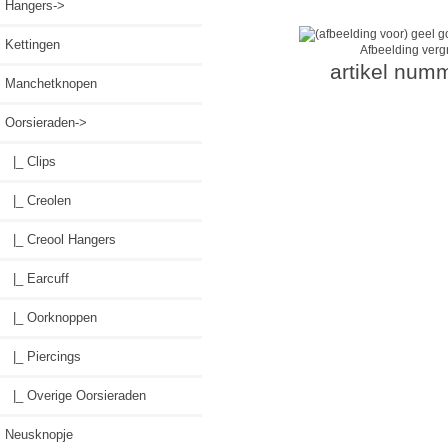
Hangers->
Kettingen
Afbeelding verg
artikel num
Manchetknopen
Oorsieraden
->
|_ Clips
|_ Creolen
|_ Creool Hangers
|_ Earcuff
|_ Oorknoppen
|_ Piercings
|_ Overige Oorsieraden
Neusknopje