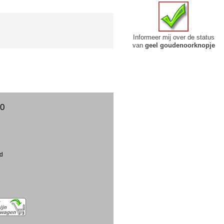
Informeer mij over de status
van
geel goudenoorknopje
00
ud