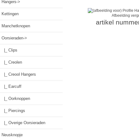
Hangers->
Kettingen
Afbeelding verg
artikel numme
Manchetknopen
Oorsieraden
->
|_ Clips
|_ Creolen
|_ Creool Hangers
|_ Earcuff
|_ Oorknoppen
|_ Piercings
|_ Overige Oorsieraden
Neusknopje