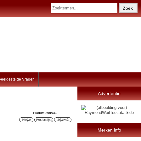
Veelgestelde Vragen
Advertentie
Product 258/442
Merken info