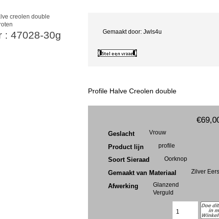
roten
Gemaakt door: Jwls4u
r : 47028-30g
Profile Halve Creolen double
€69,0
Vrouw
Geslacht
profile
Product lijn
Oorknop
Soort Sieraad
Zilver Eer
Gemaakt van Materiaal
Glanzend
Afwerking
Verguld