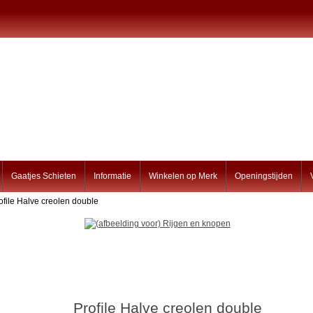
Gaatjes Schieten
Informatie
Winkelen op Merk
Openingstijden
ofile Halve creolen double
Profile Halve creolen double