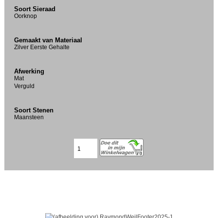
Soort Sieraad
Oorknop
Gemaakt van Materiaal
Zilver Eerste Gehalte
Afwerking
Mat
Verguld
Soort Stenen
Maansteen