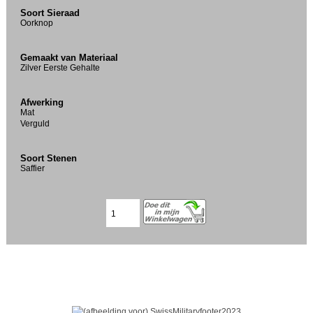
Soort Sieraad
Oorknop
Gemaakt van Materiaal
Zilver Eerste Gehalte
Afwerking
Mat
Verguld
Soort Stenen
Saffier