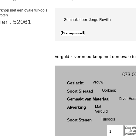
roten
Gemaakt door: Jorge Revilla
mer : 52061
Verguld zilveren oorknop met een ovale tu
€73,0
Vrouw
Geslacht
Oorknop
Soort Sieraad
Zilver Eer
Gemaakt van Materiaal
Mat
Afwerking
Verguld
Turkoois
Soort Stenen