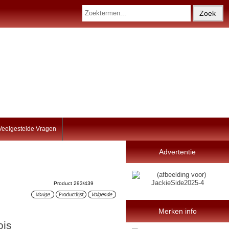
Veelgestelde Vragen
Advertentie
Product 293/439
Merken info
ois