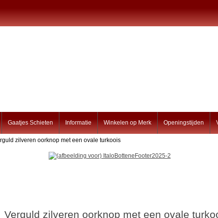
Gaatjes Schieten
Informatie
Winkelen op Merk
Openingstijden
rguld zilveren oorknop met een ovale turkoois
Verguld zilveren oorknop met een ovale turko