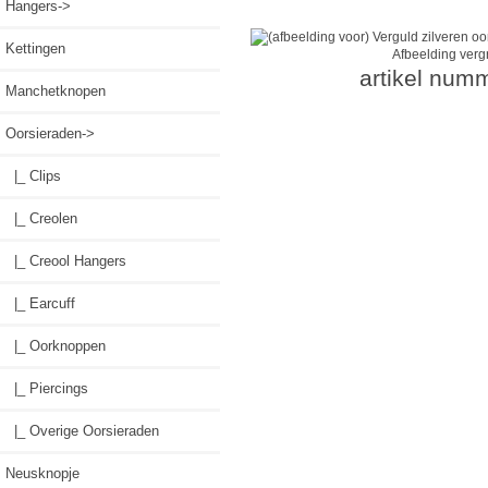
Hangers->
Kettingen
Afbeelding verg
artikel num
Manchetknopen
Oorsieraden
->
|_ Clips
|_ Creolen
|_ Creool Hangers
|_ Earcuff
|_ Oorknoppen
|_ Piercings
|_ Overige Oorsieraden
Neusknopje