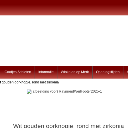
Gaatjes Schieten
Informatie
Winkelen op Merk
Openingstijden
t gouden oorknopje, rond met zirkonia
Wit gouden oorknopje, rond met zirkonia