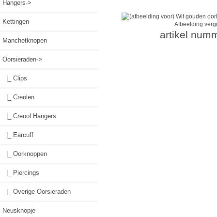
Hangers->
Kettingen
Afbeelding verg
artikel num
Manchetknopen
Oorsieraden
->
|_ Clips
|_ Creolen
|_ Creool Hangers
|_ Earcuff
|_ Oorknoppen
|_ Piercings
|_ Overige Oorsieraden
Neusknopje