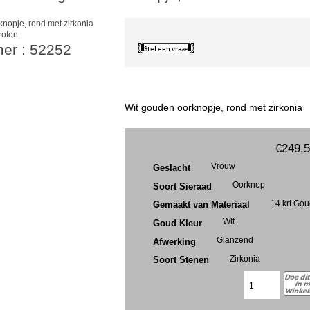
roten
mer : 52252
Wit gouden oorknopje, rond met zirkonia
€249,
Vrouw
Geslacht
Oorknop
Soort Sieraad
14 krt Go
Gemaakt van Materiaal
Wit
Goud Kleur
Glanzend
Afwerking
Zirkonia
Soort Stenen