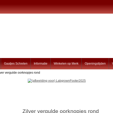
Gaatjes Schieten
Informatie
Winkelen op Merk
Openingstijden
lver vergulde oorknopjes rond
Zilver vergulde oorknopjes rond