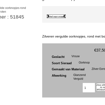
roten
mer : 51845
Zilveren vergulde oorknopjes, rond met bo
€37,5
Vrouw
Geslacht
Oorknop
Soort Sieraad
Zilver Eer
Gemaakt van Materiaal
Glanzend
Afwerking
Verguld