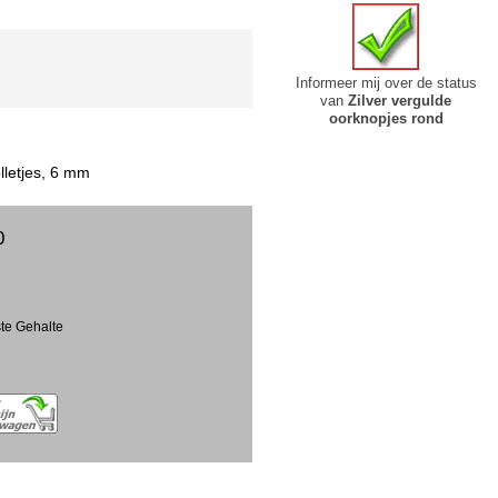
Informeer mij over de status
van
Zilver vergulde
oorknopjes rond
lletjes, 6 mm
0
ste Gehalte