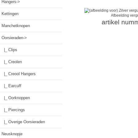
Hangers->
Kettingen
Afbeelding verg
artikel num
Manchetknopen
Oorsieraden
->
|_ Clips
|_ Creolen
|_ Creool Hangers
|_ Earcuff
|_ Oorknoppen
|_ Piercings
|_ Overige Oorsieraden
Neusknopje