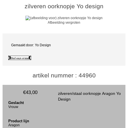
zilveren oorknopje Yo design
Afbeelding vergroten
Gemaakt door: Yo Design
artikel nummer : 44960
€43,00
zilveren/staal oorknopje Aragon Yo
Design
Geslacht
Vrouw
Product lijn
Aragon