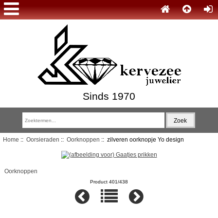
Sinds 1970
Home
::
Oorsieraden
::
Oorknoppen
:: zilveren oorknopje Yo design
Oorknoppen
Product 401/438