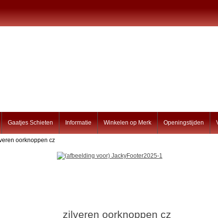
Gaatjes Schieten
Informatie
Winkelen op Merk
Openingstijden
lveren oorknoppen cz
zilveren oorknoppen cz