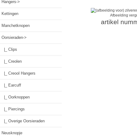
Hangers->
Kettingen
Afbeelding verg
artikel num
Manchetknopen
Oorsieraden
->
|_ Clips
|_ Creolen
|_ Creool Hangers
|_ Earcuff
|_ Oorknoppen
|_ Piercings
|_ Overige Oorsieraden
Neusknopje