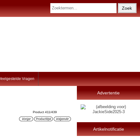
Veelgestelde Vragen
Advertentie
Product 411/439
Artikelnotificatie