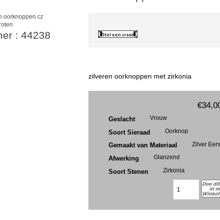
roten
mer : 44238
zilveren oorknoppen met zirkonia
€34,0
Vrouw
Geslacht
Oorknop
Soort Sieraad
Zilver Eer
Gemaakt van Materiaal
Glanzend
Afwerking
Zirkonia
Soort Stenen