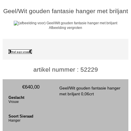
Geel/Wit gouden fantasie hanger met briljant
Afbeelding vergroten
artikel nummer : 52229
€640,00
Geel/Wit gouden fantasie hanger
met briljant 0,06crt
Geslacht
Vrouw
Soort Sieraad
Hanger