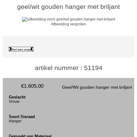
geel/wit gouden hanger met briljant
Afbeelding vergroten
artikel nummer : 51194
€1.605,00
Geel/Wit gouden hanger met briljant
Geslacht
Vrouw
Soort Sieraad
Hanger
Gemaakt van Materiaal