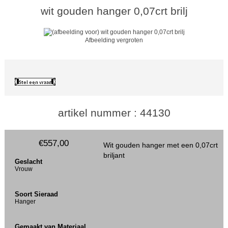
wit gouden hanger 0,07crt brilj
Afbeelding vergroten
artikel nummer : 44130
€557,00
Wit gouden hanger met een 0,07crt
briljant
Geslacht
Vrouw
Soort Sieraad
Hanger
Gemaakt van Materiaal