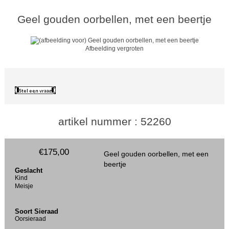
Geel gouden oorbellen, met een beertje
Afbeelding vergroten
artikel nummer : 52260
€175,00
Geel gouden oorbellen, met een
beertje
Geslacht
Kind
Meisje
Soort Sieraad
Oorsieraad