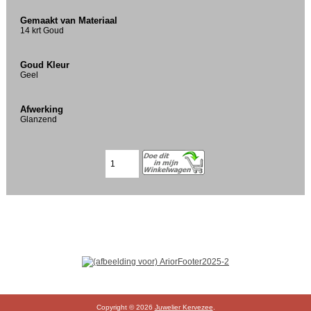
Gemaakt van Materiaal
14 krt Goud
Goud Kleur
Geel
Afwerking
Glanzend
Copyright © 2026
Juwelier Kervezee
.