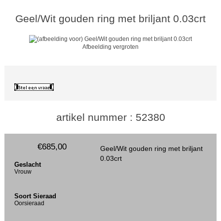
Geel/Wit gouden ring met briljant 0.03crt
Afbeelding vergroten
artikel nummer : 52380
€685,00
Geel/Wit gouden ring met briljant
0.03crt
Geslacht
Vrouw
Soort Sieraad
Oorsieraad