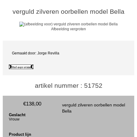
verguld zilveren oorbellen model Bella
Afbeelding vergroten
Gemaakt door: Jorge Revilla
artikel nummer : 51752
€138,00
verguld zilveren oorbellen model
Bella
Geslacht
Vrouw
Product lijn