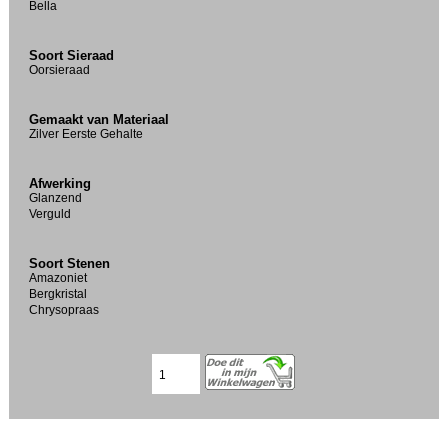
Bella
Soort Sieraad
Oorsieraad
Gemaakt van Materiaal
Zilver Eerste Gehalte
Afwerking
Glanzend
Verguld
Soort Stenen
Amazoniet
Bergkristal
Chrysopraas