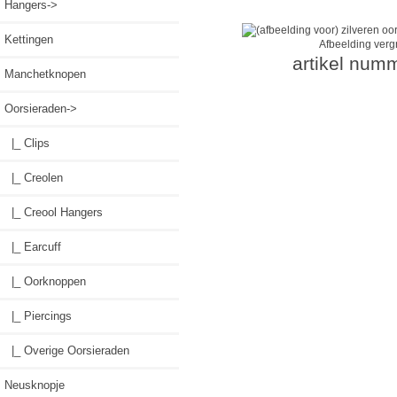
Hangers->
Kettingen
Afbeelding verg
artikel num
Manchetknopen
Oorsieraden
->
|_ Clips
|_ Creolen
|_ Creool Hangers
|_ Earcuff
|_ Oorknoppen
|_ Piercings
|_ Overige Oorsieraden
Neusknopje