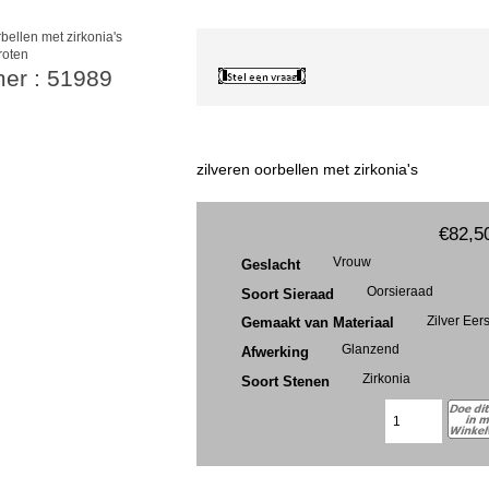
roten
mer : 51989
zilveren oorbellen met zirkonia's
€82,5
Vrouw
Geslacht
Oorsieraad
Soort Sieraad
Zilver Eer
Gemaakt van Materiaal
Glanzend
Afwerking
Zirkonia
Soort Stenen