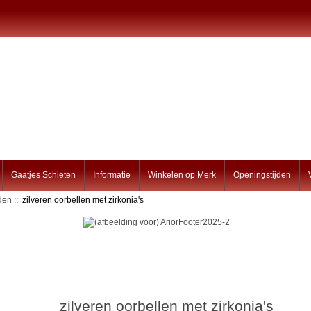
Gaatjes Schieten
Informatie
Winkelen op Merk
Openingstijden
den
:: zilveren oorbellen met zirkonia's
zilveren oorbellen met zirkonia's