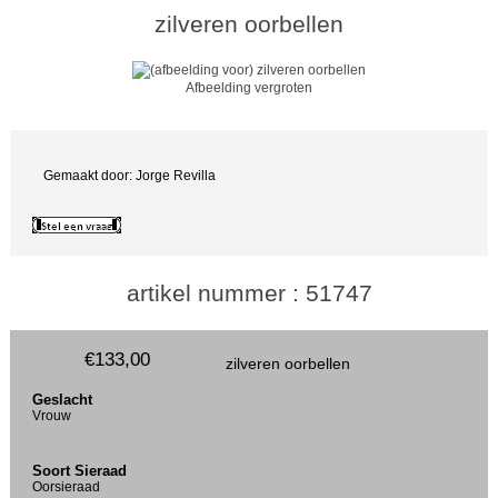
zilveren oorbellen
Afbeelding vergroten
Gemaakt door: Jorge Revilla
artikel nummer : 51747
€133,00
zilveren oorbellen
Geslacht
Vrouw
Soort Sieraad
Oorsieraad