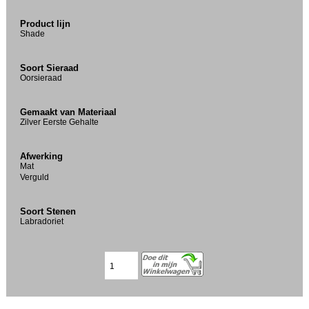
Product lijn
Shade
Soort Sieraad
Oorsieraad
Gemaakt van Materiaal
Zilver Eerste Gehalte
Afwerking
Mat
Verguld
Soort Stenen
Labradoriet