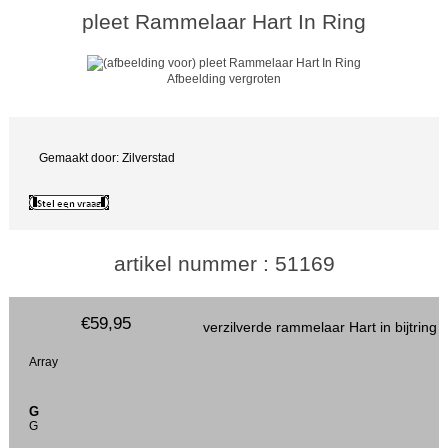
pleet Rammelaar Hart In Ring
Afbeelding vergroten
Gemaakt door: Zilverstad
artikel nummer : 51169
€59,95
verzilverde rammelaar Hart in bijtring
Array
G
G