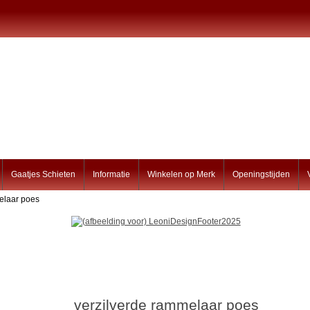
Gaatjes Schieten
Informatie
Winkelen op Merk
Openingstijden
elaar poes
verzilverde rammelaar poes