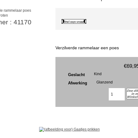
roten
mer : 41170
Verzilverde rammelaar een poes
€69,9
Kind
Geslacht
Glanzend
Afwerking