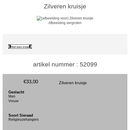
Zilveren kruisje
Afbeelding vergroten
artikel nummer : 52099
€33,00
Zilveren kruisje
Geslacht
Man
Vrouw
Soort Sieraad
Religieuzehangers