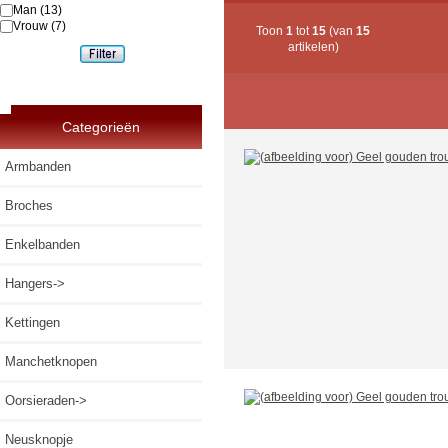
Man
(13)
Vrouw
(7)
Toon
1
tot
15
(van
15
artikelen)
Categorieën
Armbanden
Broches
Enkelbanden
Hangers->
Kettingen
Manchetknopen
Oorsieraden->
Neusknopje