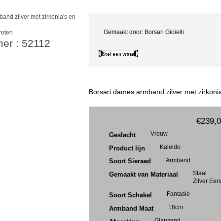
Gemaakt door: Borsari Gioielli
roten
mer : 52112
Borsari dames armband zilver met zirkoni
€239,
Vrouw
Geslacht
Kaleido
Product lijn
Armband
Soort Sieraad
Staal
Gemaakt van Materiaal
Zilver Eer
Fantasie
Soort Schakel
18cm
Armband Maat
Glanzend