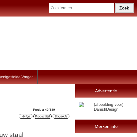
Veelgestelde Vragen
Advertentie
Product 40/389
Merken info
uw staal