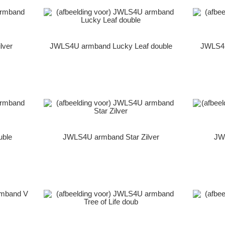
lver
JWLS4U armband Lucky Leaf double
JWLS4U
uble
JWLS4U armband Star Zilver
JW