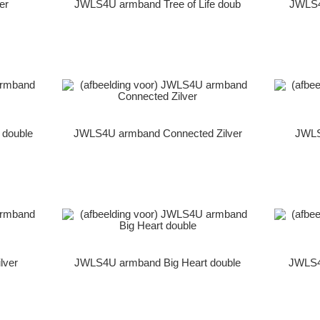
er
JWLS4U armband Tree of Life doub
JWLS4U
double
JWLS4U armband Connected Zilver
JWLS
lver
JWLS4U armband Big Heart double
JWLS4