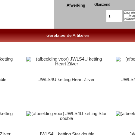
Glanzend
Afwerking
Gerelateerde Artikelen
ble
JWLS4U ketting Heart Zilver
JWLS4U
Zilver
JWLS4U ketting Star double
JW