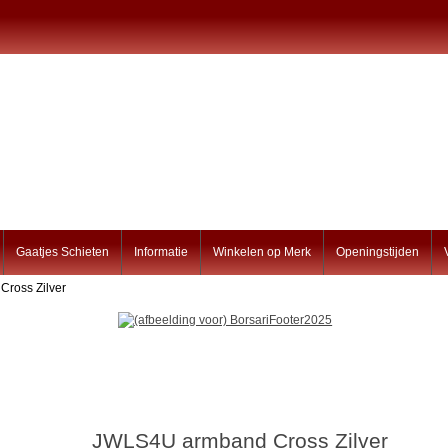
Gaatjes Schieten
Informatie
Winkelen op Merk
Openingstijden
ross Zilver
JWLS4U armband Cross Zilver