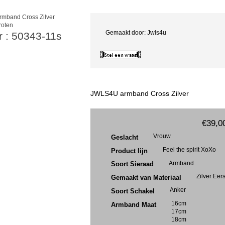
roten
Gemaakt door: Jwls4u
r : 50343-11s
JWLS4U armband Cross Zilver
€39,0
Vrouw
Geslacht
Feel the spirit XoXo
Product lijn
Armband
Soort Sieraad
Zilver Eer
Gemaakt van Materiaal
Anker
Soort Schakel
16cm
Armband Maat
17cm
18cm