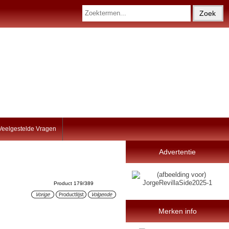
Veelgestelde Vragen
Advertentie
Product 179/389
Merken info