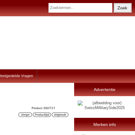
Veelgestelde Vragen
Advertentie
Product 292/717
Merken info