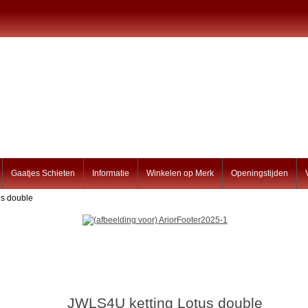
Gaatjes Schieten
Informatie
Winkelen op Merk
Openingstijden
us double
JWLS4U ketting Lotus double