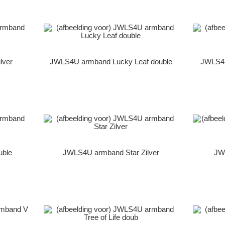
lver
JWLS4U armband Lucky Leaf double
JWLS4U
uble
JWLS4U armband Star Zilver
JW