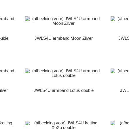
uble
JWLS4U armband Moon Zilver
JWLS
lver
JWLS4U armband Lotus double
JWLS