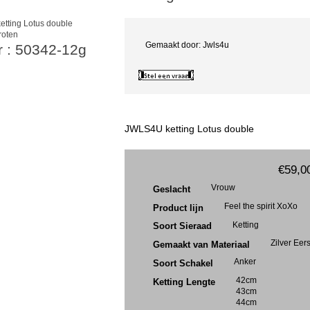
roten
Gemaakt door: Jwls4u
r : 50342-12g
JWLS4U ketting Lotus double
€59,0
Vrouw
Geslacht
Feel the spirit XoXo
Product lijn
Ketting
Soort Sieraad
Zilver Eer
Gemaakt van Materiaal
Anker
Soort Schakel
42cm
Ketting Lengte
43cm
44cm