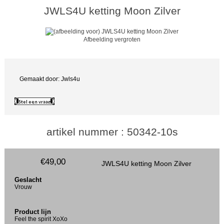
JWLS4U ketting Moon Zilver
Afbeelding vergroten
Gemaakt door: Jwls4u
artikel nummer : 50342-10s
€49,00
JWLS4U ketting Moon Zilver
Geslacht
Vrouw
Product lijn
Feel the spirit XoXo