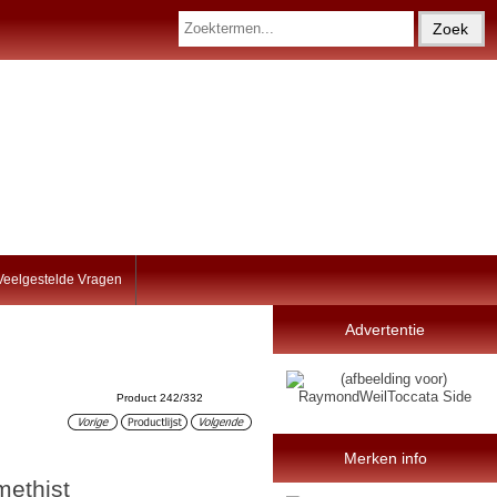
Veelgestelde Vragen
Advertentie
Product 242/332
Merken info
methist