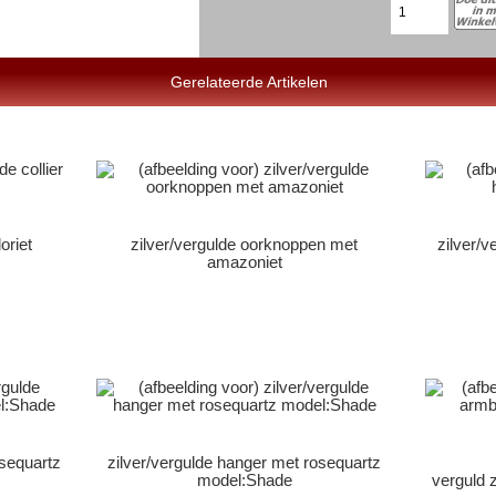
Gerelateerde Artikelen
oriet
zilver/vergulde oorknoppen met
zilver/
amazoniet
osequartz
zilver/vergulde hanger met rosequartz
model:Shade
verguld 