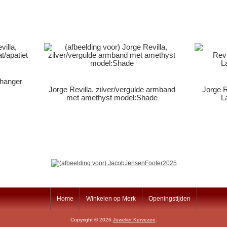
 hanger
Jorge Revilla, zilver/vergulde armband
Jorge R
met amethyst model:Shade
L
Home
Winkelen op Merk
Openingstijden
Copyright © 2026
Juwelier Kervezee
.