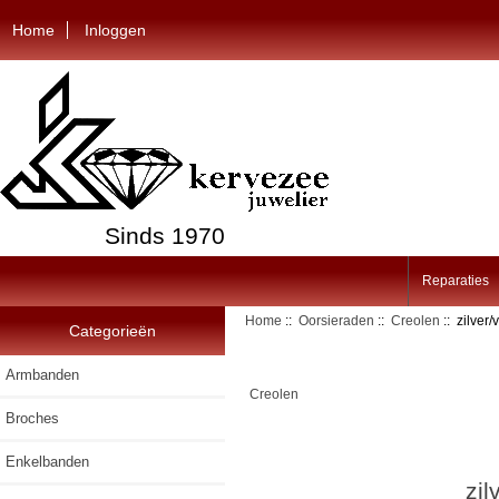
Home
Inloggen
Sinds 1970
Reparaties
Home
::
Oorsieraden
::
Creolen
:: zilver
Categorieën
Armbanden
Creolen
Broches
Enkelbanden
zil