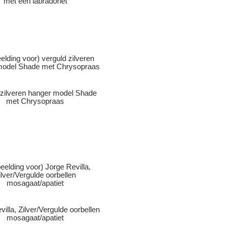
met een labradoriet
 zilveren hanger model Shade
met Chrysopraas
illa, Zilver/Vergulde oorbellen
mosagaat/apatiet