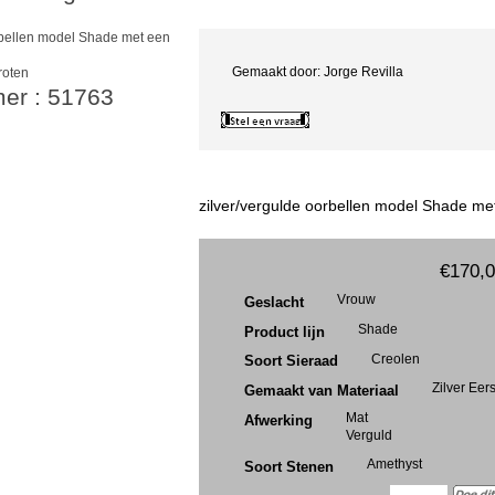
Gemaakt door: Jorge Revilla
roten
mer : 51763
zilver/vergulde oorbellen model Shade me
€170,
Vrouw
Geslacht
Shade
Product lijn
Creolen
Soort Sieraad
Zilver Eer
Gemaakt van Materiaal
Mat
Afwerking
Verguld
Amethyst
Soort Stenen