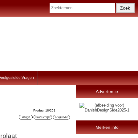
Veelgestelde Vragen
Advertentie
Product 18/251
Merken info
rplaat