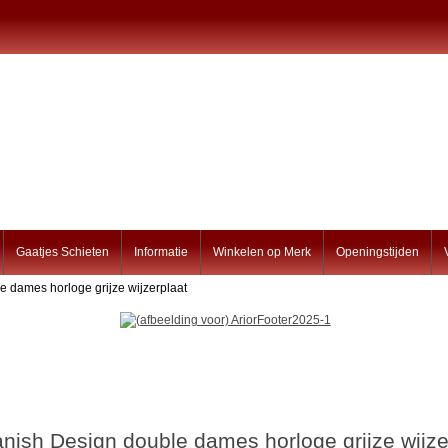
Gaatjes Schieten
Informatie
Winkelen op Merk
Openingstijden
e dames horloge grijze wijzerplaat
nish Design double dames horloge grijze wijze