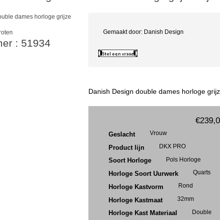
Gemaakt door: Danish Design
roten
mer : 51934
Danish Design double dames horloge grijz
€239,
Vrouw
Geslacht
DKX PRO
Product lijn
Pols Horloge
Soort Horloge
Quarts
Horloge Soort Uurwerk
Rond
Horloge Kastvorm
32mm
Horloge Kastmaat
Double
Horloge Kast Materiaal