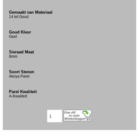
Gemaakt van Materiaal
14 krt Goud
Goud Kleur
Geel
Sieraad Maat
8mm
Soort Stenen
Akoya Parel
Parel Kwaliteit
A-Kwaliteit