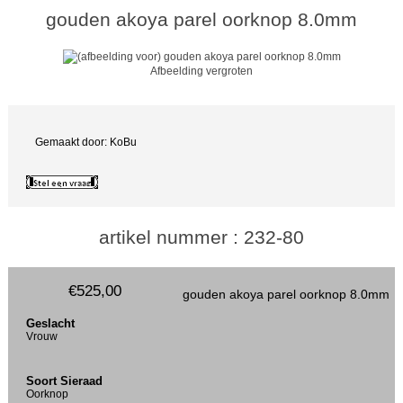
gouden akoya parel oorknop 8.0mm
Afbeelding vergroten
Gemaakt door: KoBu
artikel nummer : 232-80
€525,00
gouden akoya parel oorknop 8.0mm
Geslacht
Vrouw
Soort Sieraad
Oorknop