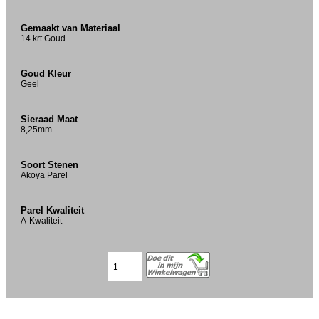
Gemaakt van Materiaal
14 krt Goud
Goud Kleur
Geel
Sieraad Maat
8,25mm
Soort Stenen
Akoya Parel
Parel Kwaliteit
A-Kwaliteit