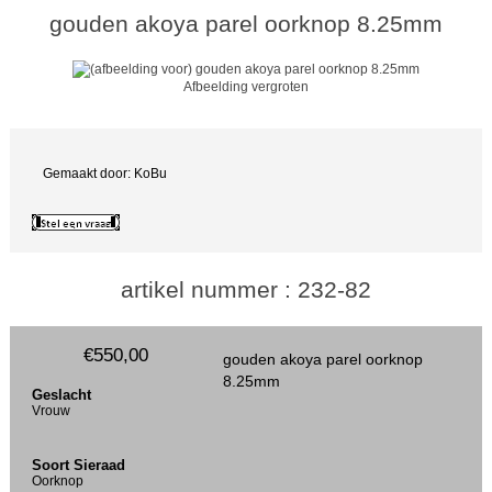
gouden akoya parel oorknop 8.25mm
Afbeelding vergroten
Gemaakt door: KoBu
artikel nummer : 232-82
€550,00
gouden akoya parel oorknop
8.25mm
Geslacht
Vrouw
Soort Sieraad
Oorknop