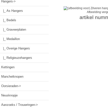
Hangers
->
|_ As Hangers
Afbeelding verg
artikel num
|_ Bedels
|_ Graveerplaten
|_ Medaillon
|_ Overige Hangers
|_ Religieuzehangers
Kettingen
Manchetknopen
Oorsieraden->
Neusknopje
Aanzoeks / Trouwringen->