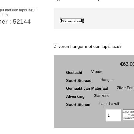
roten
mer : 52144
Zilveren hanger met een lapis lazuli
€63,0
Vrouw
Geslacht
Hanger
Soort Sieraad
Zilver Eer
Gemaakt van Materiaal
Glanzend
Afwerking
Lapis Lazuli
Soort Stenen